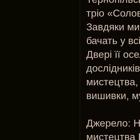
тріо «Соло
Завдяки ми
бачать у вс
Двері її ос
дослідників
мистецтва,
вишивки, м
Джерело: Н
мистецтва 