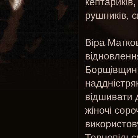
кептариків,
рушників, с
Віра Матко
відновленн
Борщівщині.
наддністря
відшивати д
жіночі сороч
використов
Тернопільс