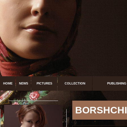
HOME
NEWS
PICTURES
COLLECTION
PUBLISHING
BORSHCHI