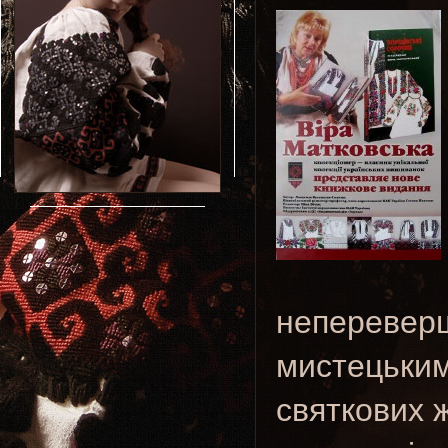
непереверш
мистецькими
святкових ж