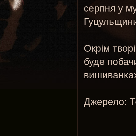
серпня у м
Гуцульщини
Окрім твор
буде побач
вишиванка
Джерело: Т