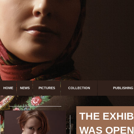
HOME
NEWS
PICTURES
COLLECTION
PUBLISHING
THE EXHIB
WAS OPEN