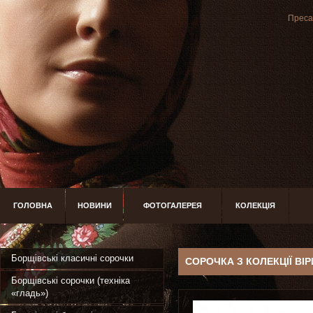
Преса 
ГОЛОВНА
НОВИНИ
ФОТОГАЛЕРЕЯ
КОЛЕКЦІЯ
Борщівські класичні сорочки
СОРОЧКА З КОЛЕКЦІЇ ВІ
Борщівські сорочки (техніка
«гладь»)