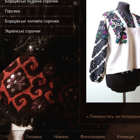
Борщівські буденні сорочки
Горсики
Борщівські чоловічі сорочки
Українські сорочки
« Повернутись на попередн
Головна
Новини
Фотогалерея
Колекція