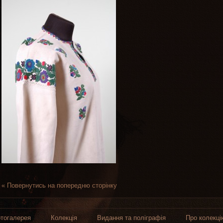
« Повернутись на попередню сторінку
тогалерея
Колекція
Видання та поліграфія
Про колекці