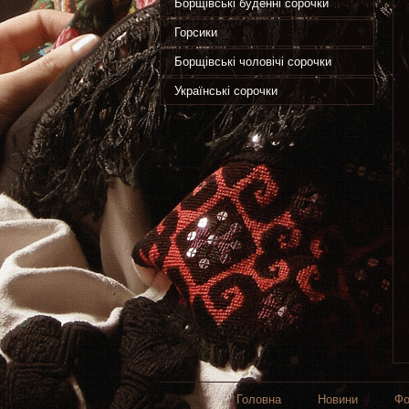
Борщівські буденні сорочки
Горсики
Борщівські чоловічі сорочки
Українські сорочки
Головна
Новини
Фо