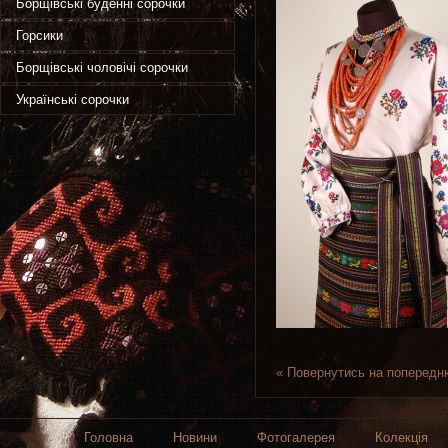
Борщівські буденні сорочки
Горсики
Борщівські чоловічі сорочки
Українські сорочки
« Повернутись на попередн
Головна
Новини
Фотогалерея
Колекція