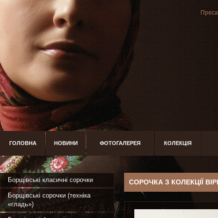
Преса 
ГОЛОВНА
НОВИНИ
ФОТОГАЛЕРЕЯ
КОЛЕКЦІЯ
Борщівські класичні сорочки
СОРОЧКА З КОЛЕКЦІЇ ВІ
Борщівські сорочки (техніка
«гладь»)