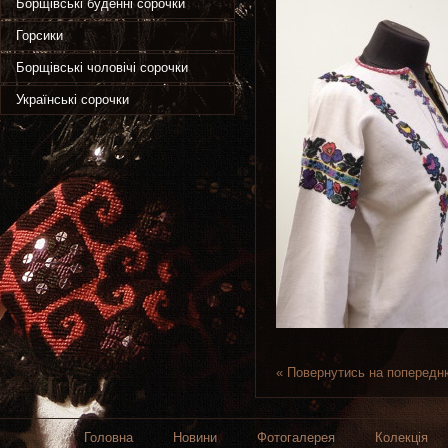
Борщівські буденні сорочки
Горсики
Борщівські чоловічі сорочки
Українські сорочки
« Повернутись на попередн
Головна
Новини
Фотогалерея
Колекція