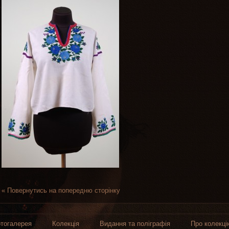
« Повернутись на попередню сторінку
тогалерея
Колекція
Видання та поліграфія
Про колекці