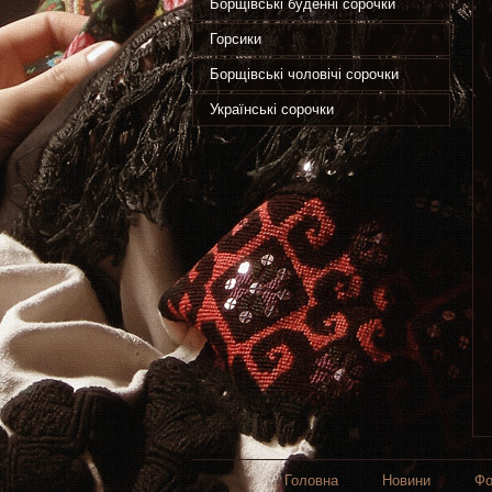
Борщівські буденні сорочки
Горсики
Борщівські чоловічі сорочки
Українські сорочки
Головна
Новини
Фо