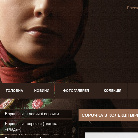
Преса 
ГОЛОВНА
НОВИНИ
ФОТОГАЛЕРЕЯ
КОЛЕКЦІЯ
Борщівські класичні сорочки
СОРОЧКА З КОЛЕКЦІЇ ВІ
Борщівські сорочки (техніка
«гладь»)