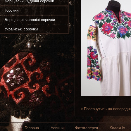
Борщівські буденні сорочки
Горсики
Борщівські чоловічі сорочки
Українські сорочки
« Повернутись на попередн
Головна
Новини
Фотогалерея
Колекція