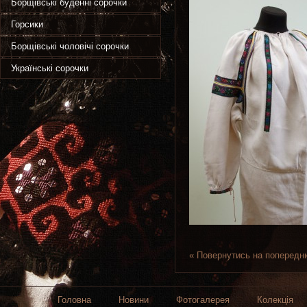
Борщівські буденні сорочки
Горсики
Борщівські чоловічі сорочки
Українські сорочки
« Повернутись на попередн
Головна
Новини
Фотогалерея
Колекція